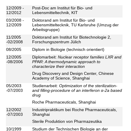
12/2009 -
Post-Doc am Institut für Bio- und
12/2012
Lebensmitteltechnik, KIT
03/2008 -
Doktorand am Institut für Bio- und
12/2009
Lebensmitteltecknik, TU Karlsruhe (Umzug der
Arbeitsgruppe)
11/2005
Doktorand am Institut für Biotechnologie 2,
-02/2008
Forschungszentrum Jülich
08/2005
Diplom in Biologie (technisch orientiert)
12/2005
Diplomarbeit:
Nuclear receptor families LXR and
-08/2006
PPAR: A thermodynamic approach to
characterize their interaction
Drug Discovery and Design Center, Chinese
Academy of Science, Shanghai
05/2003
Studienarbeit:
Optimization of the sterilization-
-07/2003
and filling-procedure of an interferon
α
-2a based
drug
Roche Pharmaceuticals, Shanghai
12/2002
Industripraktikum bei Roche Pharmaceuticals,
-07/2003
Shanghai
Sterile Produktion von Pharmazeutika
10/1999
Studium der Technischen Biologie an der