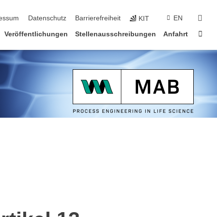
erspringen
suc
essum
Datenschutz
Barrierefreiheit
EN
KIT
Star
Veröffentlichungen
Stellenausschreibungen
Anfahrt