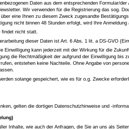
onenbezogenen Daten aus dem entsprechenden Formular/der
sletter. Wir verwenden für die Registrierung das sog. Doubl
über eine Ihnen zu diesem Zweck zugesandte Bestätigungs-E
ätigung nicht binnen 48 Stunden erfolgt, wird Ihre Anmeldun
indet nicht statt.
rarbeitung dieser Daten ist Art. 6 Abs. 1 lit. a DS-GVO (Einw
. Die Einwilligung kann jederzeit mit der Wirkung für die Zuku
igung die Rechtmäßigkeit der aufgrund der Einwilligung bis z
errufen, entstehen keine Nachteile. Ohne Angabe von person
assen.
en solange gespeichert, wie es für o.g. Zwecke erforderlich
nken, gelten die dortigen Datenschutzhinweise und -informa
elung)
ler Inhalte, wie auch der Anfragen, die Sie an uns als Seit